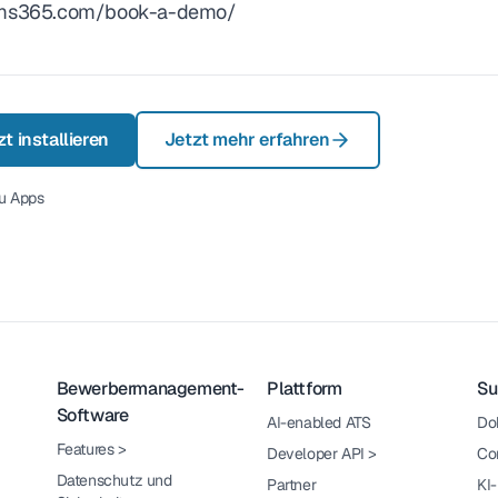
/lms365.com/book-a-demo/
t installieren
Jetzt mehr erfahren
u Apps
Bewerbermanagement-
Plattform
Su
Software
AI-enabled ATS
Do
Features
>
Developer API
>
Co
Datenschutz und
Partner
KI