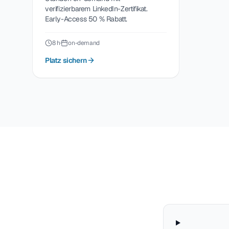
verifizierbarem LinkedIn-Zertifikat.
Early-Access 50 % Rabatt.
8 h
·
on-demand
Platz sichern