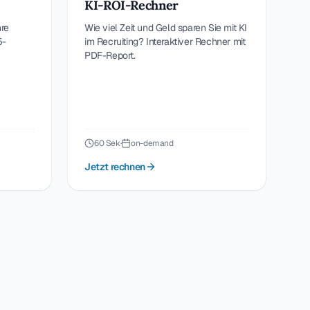
KI-ROI-Rechner
hre
Wie viel Zeit und Geld sparen Sie mit KI
5-
im Recruiting? Interaktiver Rechner mit
PDF-Report.
60 Sek
·
on-demand
Jetzt rechnen