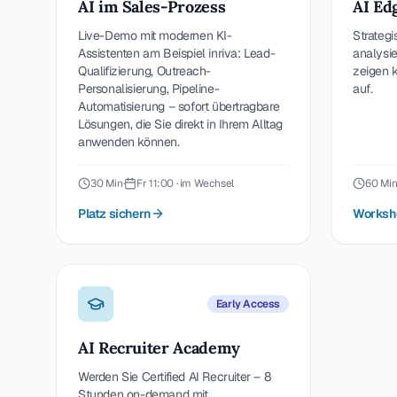
AI im Sales-Prozess
AI Ed
Live-Demo mit modernen KI-
Strategi
Assistenten am Beispiel inriva: Lead-
analysie
Qualifizierung, Outreach-
zeigen 
Personalisierung, Pipeline-
auf.
Automatisierung – sofort übertragbare
Lösungen, die Sie direkt in Ihrem Alltag
anwenden können.
30 Min
·
Fr 11:00 · im Wechsel
60 Mi
Platz sichern
Worksh
Early Access
AI Recruiter Academy
Werden Sie Certified AI Recruiter – 8
Stunden on-demand mit