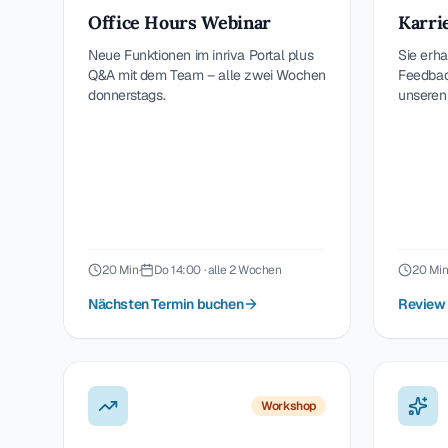
Office Hours Webinar
Karri
Neue Funktionen im inriva Portal plus
Sie erh
Q&A mit dem Team – alle zwei Wochen
Feedback
donnerstags.
unseren
20 Min
·
Do 14:00 · alle 2 Wochen
20 Mi
Nächsten Termin buchen
Review 
Workshop