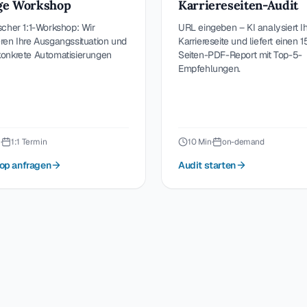
ge Workshop
Karriereseiten-Audit
scher 1:1-Workshop: Wir
URL eingeben – KI analysiert I
ren Ihre Ausgangssituation und
Karriereseite und liefert einen 1
konkrete Automatisierungen
Seiten-PDF-Report mit Top-5-
Empfehlungen.
n
·
1:1 Termin
10 Min
·
on-demand
op anfragen
Audit starten