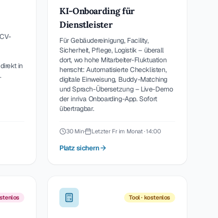
KI-Onboarding für
Dienstleister
 CV-
Für Gebäudereinigung, Facility,
Sicherheit, Pflege, Logistik – überall
dort, wo hohe Mitarbeiter-Fluktuation
direkt in
herrscht: Automatisierte Checklisten,
.
digitale Einweisung, Buddy-Matching
und Sprach-Übersetzung – Live-Demo
der inriva Onboarding-App. Sofort
übertragbar.
30 Min
·
Letzter Fr im Monat · 14:00
Platz sichern
ostenlos
Tool · kostenlos