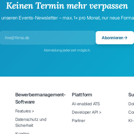
Keinen Termin mehr verpassen
 unseren Events-Newsletter – max. 1× pro Monat, nur neue Forma
Abonnieren
Abmeldung jederzeit möglich.
Bewerbermanagement-
Plattform
Su
Software
AI-enabled ATS
Do
Features
>
Developer API
>
Co
Datenschutz und
Partner
KI
Sicherheit
Kunden