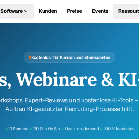
Software
Kunden
Preise
Events
Ressour
Kostenlos · für Kunden und Interessenten
s, Webinare & KI
rkshops, Expert-Reviews und kostenlose KI-Tools –
Aufbau KI-gestützter Recruiting-Prozesse hilft.
9 Formate
20 Min bis 8 h
Live + on-demand
100 % kostenlos