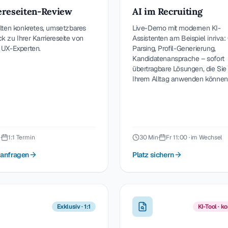
ereseiten-Review
AI im Recruiting
alten konkretes, umsetzbares
Live-Demo mit modernen KI-
 zu Ihrer Karriereseite von
Assistenten am Beispiel inriva:
 UX-Experten.
Parsing, Profil-Generierung,
Kandidatenansprache – sofort
übertragbare Lösungen, die Sie 
Ihrem Alltag anwenden können
n
·
1:1 Termin
30 Min
·
Fr 11:00 · im Wechsel
anfragen
Platz sichern
Exklusiv · 1:1
KI-Tool · k