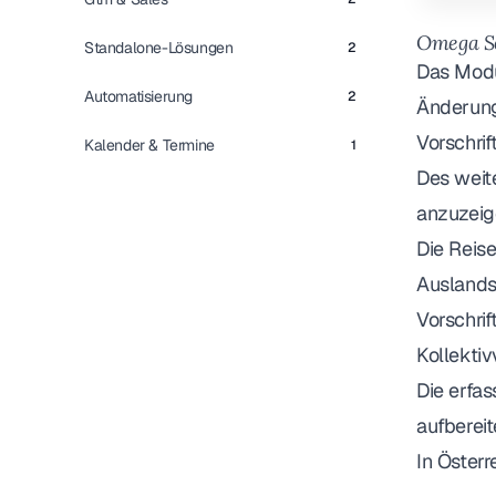
Omega So
Standalone-Lösungen
2
Das Modu
Automatisierung
2
Änderung
Vorschrif
Kalender & Termine
1
Des weite
anzuzeig
Die Reis
Auslands
Vorschri
Kollektiv
Die erfa
aufbereit
In Öster