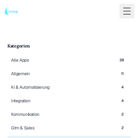
Togg
Kategorien
Alle Apps
28
Allgemein
11
Ki & Automatisierung
4
Integration
4
Kommunikation
2
Gtm & Sales
2