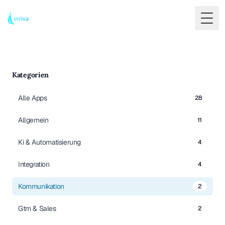
Togg
Kategorien
Alle Apps
28
Allgemein
11
Ki & Automatisierung
4
Integration
4
Kommunikation
2
Gtm & Sales
2