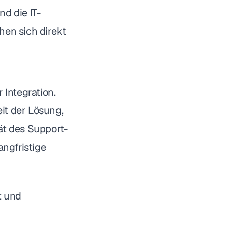
d die IT-
en sich direkt
 Integration.
eit der Lösung,
ät des Support-
angfristige
t und