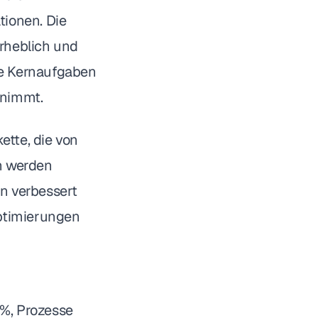
tionen. Die
rheblich und
hre Kernaufgaben
rnimmt.
ette, die von
n werden
n verbessert
Optimierungen
%, Prozesse