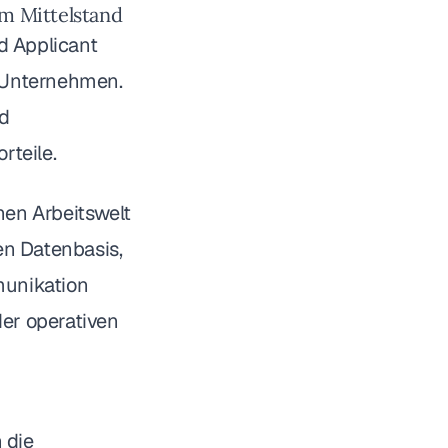
im Mittelstand
d Applicant
e Unternehmen.
nd
rteile.
nen Arbeitswelt
en Datenbasis,
munikation
der operativen
 die