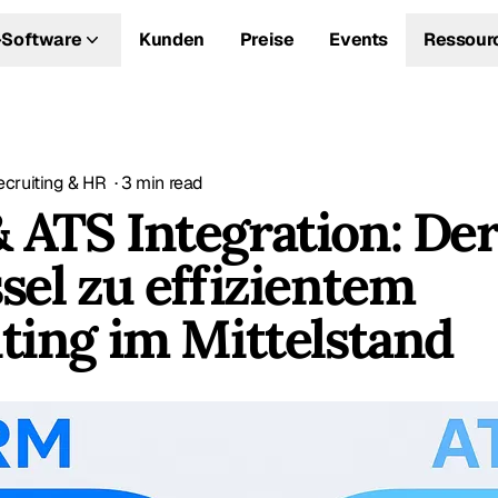
Software
Kunden
Preise
Events
Ressour
ecruiting & HR
·
3
min read
ATS Integration: De
sel zu effizientem
ting im Mittelstand