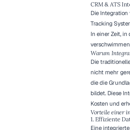
CRM & ATS Inte
Die Integratio
Tracking Syste
In einer Zeit,
verschwimmen, b
Warum Integrati
Die traditione
nicht mehr gere
die die Grundl
bildet. Diese I
Kosten und erhö
Vorteile einer 
1. Effiziente D
Eine integriert