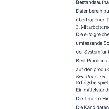
Bestandsaufnah
Datenbereinigun
übertragenen Da
3. Mitarbeiter
Die erfolgreich
umfassende Sch
der Systemfunk
Best Practices.
auf den produkt
Best Practices
Erfolgsbeispiel
Ein mittelständ
Die Time-to-Hi
Die Kandidaten