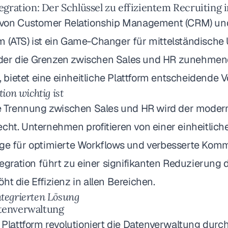
gration: Der Schlüssel zu effizientem Recruiting 
n von Customer Relationship Management (CRM) un
m (ATS) ist ein Game-Changer für mittelständisch
 in der die Grenzen zwischen Sales und HR zunehme
ietet eine einheitliche Plattform entscheidende Vo
on wichtig ist
lle Trennung zwischen Sales und HR wird der moder
cht. Unternehmen profitieren von einer einheitlich
age für optimierte Workflows und verbesserte Kom
ntegration führt zu einer signifikanten Reduzierung 
ht die Effizienz in allen Bereichen.
integrierten Lösung
atenverwaltung
e Plattform revolutioniert die Datenverwaltung durch