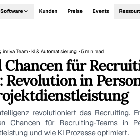
Software
Kunden
Preise
Events
Ressour
inriva Team
·
KI & Automatisierung
·
5
min read
 Chancen für Recruit
 Revolution in Person
ojektdienstleistung
ntelligenz revolutioniert das Recruiting. 
en Chancen für Recruiting-Teams in P
tleistung und wie KI Prozesse optimiert.