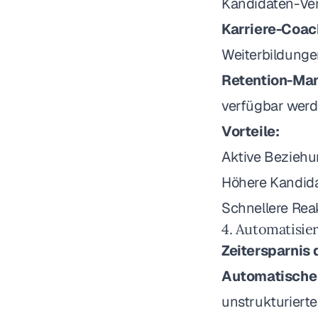
Kandidaten-Ver
Karriere-Coac
Weiterbildunge
Retention-Ma
verfügbar wer
Vorteile:
Aktive Beziehu
Höhere Kandid
Schnellere Rea
4. Automatisie
Zeitersparnis 
Automatische
unstrukturier