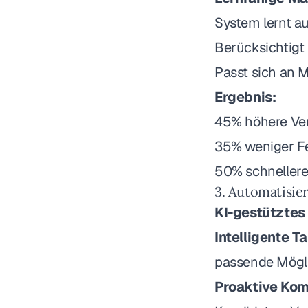
System lernt a
Berücksichtig
Passt sich an 
Ergebnis:
45% höhere Ver
35% weniger F
50% schnellere 
3. Automatisie
KI-gestütztes
Intelligente Ta
passende Mögl
Proaktive Kom