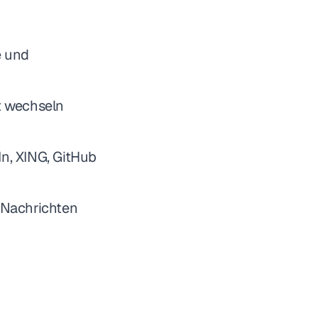
e und
t wechseln
n, XING, GitHub
 Nachrichten