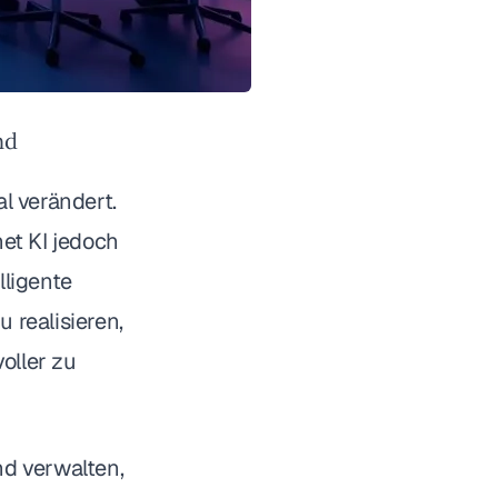
nd
l verändert.
net KI jedoch
lligente
 realisieren,
oller zu
nd verwalten,