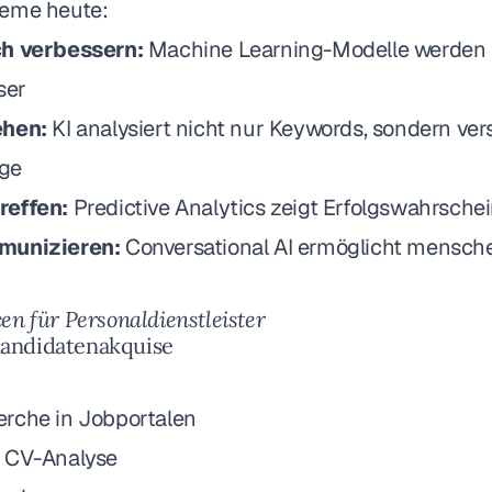
teme heute:
ch verbessern:
Machine Learning-Modelle werden 
ser
ehen:
KI analysiert nicht nur Keywords, sondern ver
ge
reffen:
Predictive Analytics zeigt Erfolgswahrschei
munizieren:
Conversational AI ermöglicht mensch
n für Personaldienstleister
 Kandidatenakquise
rche in Jobportalen
e CV-Analyse