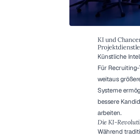
KI und Chancen
Projektdienstl
Künstliche Inte
Für Recruiting-
weitaus größere
Systeme ermögli
bessere Kandid
arbeiten.
Die KI-Revoluti
Während traditi