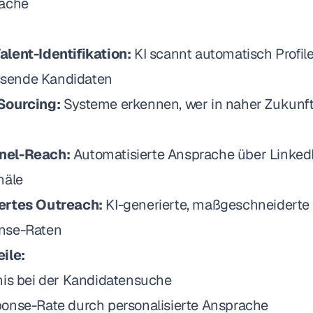
rache
alent-Identifikation:
KI scannt automatisch Profil
assende Kandidaten
Sourcing:
Systeme erkennen, wer in naher Zukunf
nel-Reach:
Automatisierte Ansprache über LinkedI
näle
iertes Outreach:
KI-generierte, maßgeschneiderte
nse-Raten
ile:
nis bei der Kandidatensuche
onse-Rate durch personalisierte Ansprache