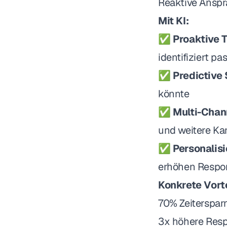
Reaktive Ansp
Mit KI:
✅
Proaktive T
identifiziert p
✅
Predictive 
könnte
✅
Multi-Chan
und weitere Ka
✅
Personalis
erhöhen Respo
Konkrete Vorte
70% Zeiterspar
3x höhere Resp