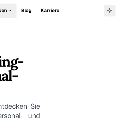
cen
Blog
Karriere
ing-
al-
Entdecken Sie
ersonal- und