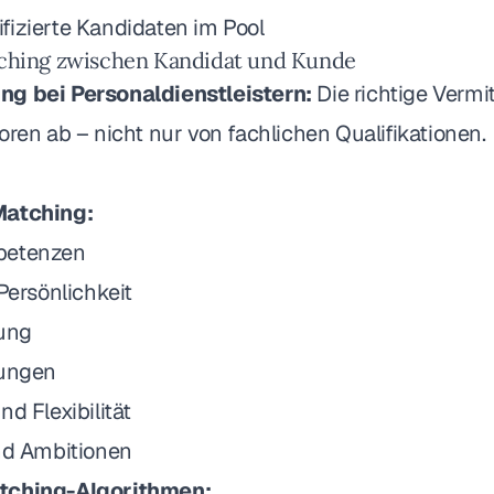
fizierte Kandidaten im Pool
tching zwischen Kandidat und Kunde
ng bei Personaldienstleistern:
Die richtige Vermi
oren ab – nicht nur von fachlichen Qualifikationen.
Matching:
petenzen
 Persönlichkeit
sung
lungen
d Flexibilität
und Ambitionen
tching-Algorithmen: