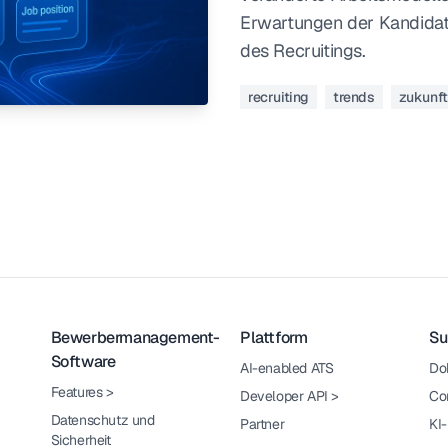
Erwartungen der Kandidat
des Recruitings.
recruiting
trends
zukunft
Bewerbermanagement-
Plattform
Su
Software
AI-enabled ATS
Do
Features
>
Developer API
>
Co
Datenschutz und
Partner
KI
Sicherheit